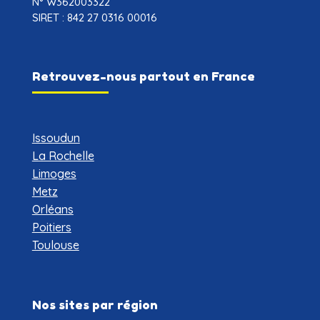
10 Alée des Mésanges, 86550 Mignaloux-Beauvoir
Association régie par la loi de 1901
MAJ déclaration le 17/07/2018
N° W362003322
SIRET :
842 27 0316 00016
Retrouvez-nous partout en France
Issoudun
La Rochelle
Limoges
Metz
Orléans
Poitiers